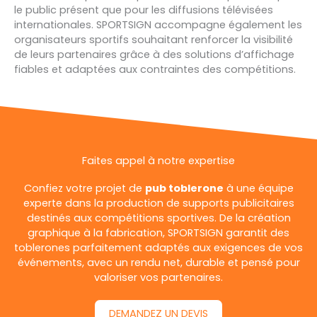
le public présent que pour les diffusions télévisées
internationales. SPORTSIGN accompagne également les
organisateurs sportifs souhaitant renforcer la visibilité
de leurs partenaires grâce à des solutions d’affichage
fiables et adaptées aux contraintes des compétitions.
Faites appel à notre expertise
Confiez votre projet de
pub toblerone
à une équipe
experte dans la production de supports publicitaires
destinés aux compétitions sportives. De la création
graphique à la fabrication, SPORTSIGN garantit des
toblerones parfaitement adaptés aux exigences de vos
événements, avec un rendu net, durable et pensé pour
valoriser vos partenaires.
DEMANDEZ UN DEVIS