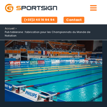
Aller
au
contenu
Contact
(+33)2 40 16 94 94
Accueil
Pub toblerone : fabrication pour les Championnats du Monde de
Natation