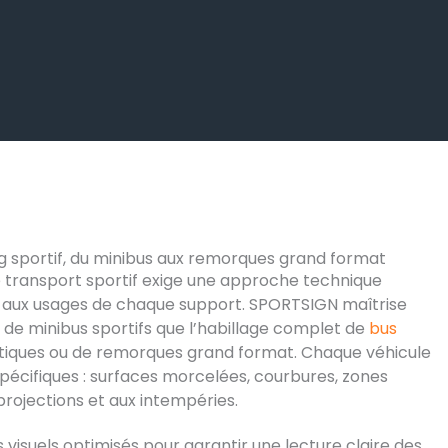
g sportif, du minibus aux remorques grand format
e transport sportif exige une approche technique
 aux usages de chaque support. SPORTSIGN maîtrise
el de minibus sportifs que l’habillage complet de
bus
stiques ou de remorques grand format. Chaque véhicule
pécifiques : surfaces morcelées, courbures, zones
projections et aux intempéries.
visuels optimisés pour garantir une lecture claire des