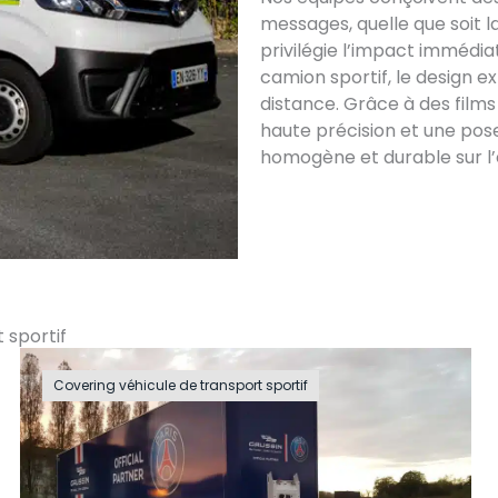
messages, quelle que soit la
privilégie l’impact immédiat
camion sportif, le design ex
distance. Grâce à des film
haute précision et une pose
homogène et durable sur l’
 sportif
Covering véhicule de transport sportif