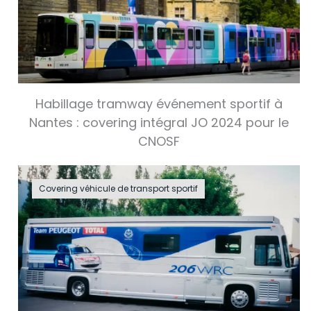
Habillage tramway événement sportif à
Nantes : covering intégral JO 2024 pour le
CNOSF
Covering véhicule de transport sportif