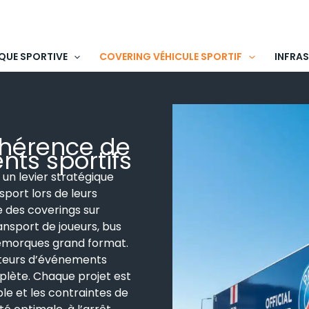
QUE SPORTIVE
COVERING VÉHICULE SPORTIF
INFRA
 cohérence de
nts sportifs
 un levier stratégique
 sport lors de leurs
 des coverings sur
ansport de joueurs, bus
 remorques grand format.
ateurs d’événements
mplète. Chaque projet est
ble et les contraintes de