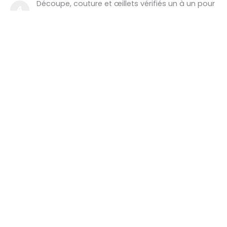
Découpe, couture et œillets vérifiés un à un pour
4
un rendu impeccable et une mise en tension
parfaite.
Pose sur site
Nos techniciens assurent l’installation rapide et
5
propre, dans le respect des délais et de la
sécurité.
FAQ - Habillage de barrière
Quelle est la différence entre une
barrière Vauban et une barrière Nadar ?
Quels matériaux sont utilisés pour un
habillage de barrière ?