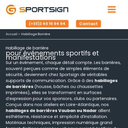
Aller
au
contenu
Contact
(+33)2 40 16 94 94
Accueil
Habillage Barrière
Habillage de barrière
pour événements sportifs et
manifestations
Sur un événement, chaque détail compte. Les barrières,
souvent perçues comme de simples éléments de
sécurité, deviennent chez Sportsign de véritables
supports de communication. Grâce à des
habillages
de barrières
(housse, bâches ou chaussettes
imprimées), elles se transforment en surfaces
d’expression pour vos sponsors, clubs ou partenaires.
Conçus dans nos ateliers en Loire-Atlantique, nos
habillages de barrières Vauban ou Nadar
allient
esthétisme, résistance et simplicité d’installation.
Matériaux techniques, impression numérique grand