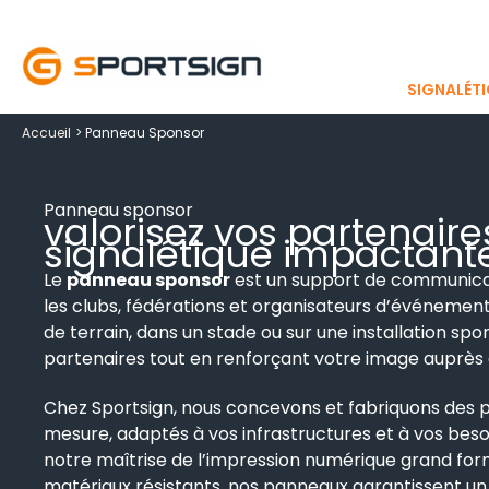
Aller
au
contenu
SIGNALÉTI
Accueil
Panneau Sponsor
Panneau sponsor
valorisez vos partenair
signalétique impactant
Le
panneau sponsor
est un support de communica
les clubs, fédérations et organisateurs d’événement
de terrain, dans un stade ou sur une installation spor
partenaires tout en renforçant votre image auprès 
Chez Sportsign, nous concevons et fabriquons des 
mesure, adaptés à vos infrastructures et à vos besoin
notre maîtrise de l’impression numérique grand forma
matériaux résistants, nos panneaux garantissent un