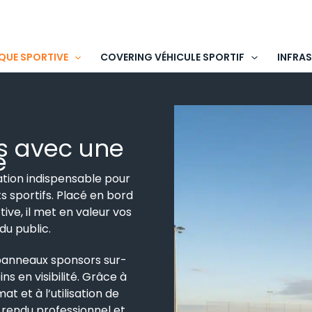
QUE SPORTIVE
COVERING VÉHICULE SPORTIF
INFRA
es avec une
e
tion indispensable pour
s sportifs. Placé en bord
tive, il met en valeur vos
du public.
panneaux sponsors sur-
s en visibilité. Grâce à
t et à l’utilisation de
 rendu professionnel et