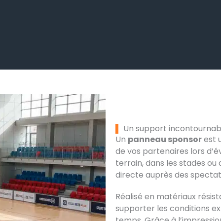
Un support incontournab
Un
panneau sponsor
est u
de vos partenaires lors d’é
terrain, dans les stades ou au
directe auprès des specta
Réalisé en matériaux résista
supporter les conditions ex
temps. Grâce à l’impressio