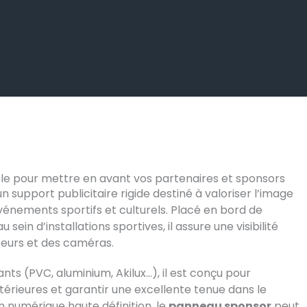
le pour mettre en avant vos partenaires et sponsors
n support publicitaire rigide destiné à valoriser l’image
vénements sportifs et culturels. Placé en bord de
 sein d’installations sportives, il assure une visibilité
teurs et des caméras.
nts (PVC, aluminium, Akilux…), il est conçu pour
térieures et garantir une excellente tenue dans le
n numérique haute définition, le
panneau sponsor
peut