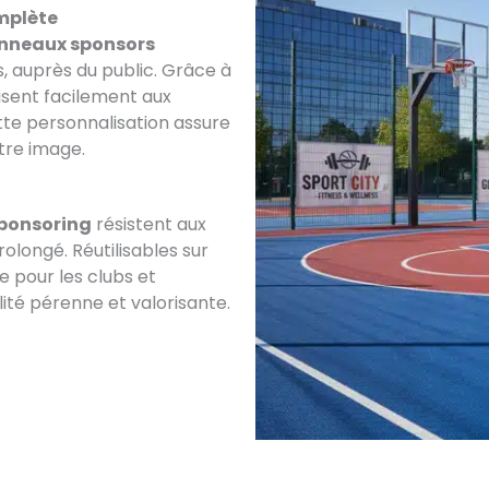
omplète
nneaux sponsors
s, auprès du public. Grâce à
lisent facilement aux
tte personnalisation assure
tre image.
ponsoring
résistent aux
longé. Réutilisables sur
e pour les clubs et
lité pérenne et valorisante.