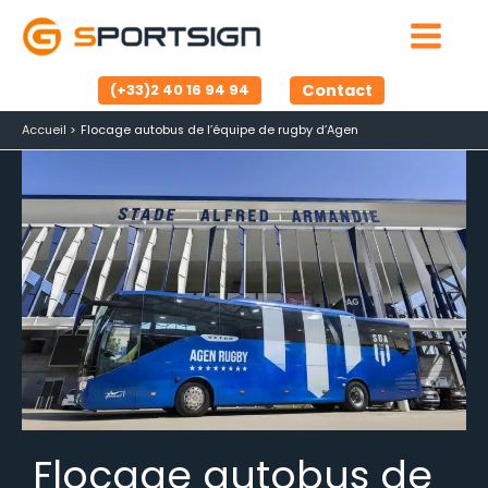
Aller
au
contenu
Contact
(+33)2 40 16 94 94
Accueil
Flocage autobus de l’équipe de rugby d’Agen
Flocage autobus de