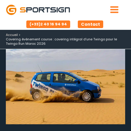
Aller
au
contenu
Contact
(+33)2 40 16 94 94
Accueil
Covering événement course : covering intégral d’une Twingo pour le
Twingo Run Maroc 2026